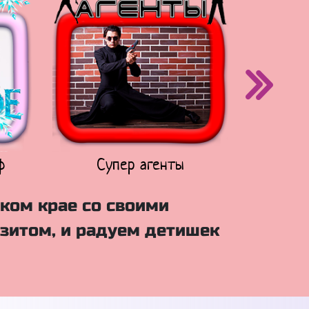
ф
Супер агенты
Щен
ком крае со своими
зитом, и радуем детишек