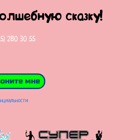
волшебную сказку!
65) 280 30 55
оните мне
нциальности