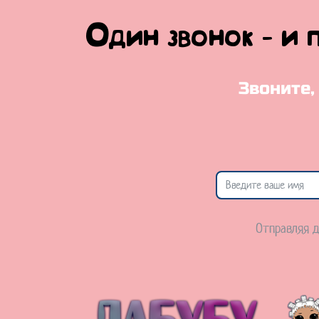
Один звонок - и 
Звоните,
Отправляя д