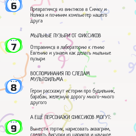
6
Превратимся из винтиков в Симку и
Нолика и починим компьютер нашего
друга
МЫЛЬНЫЕ ПУЗЫРИ ОТ ФИКСИКОВ
7
Отправимся в лабораторию к гению
Евгению и узнаем как делать мыльные
пузыри
ВОСПОМИНАНИЯ ПО СЛЕДАМ
МУЛЬТФИЛЬМА
8
Герои расскажут истории про будильник,
барабан, железную дорогу много-много
другого
А ЕЩЁ ПЕРСОНАЖИ ФИКСИКОВ МОГУТ:
9
Вынести тортик, нарисовать аквагрим,
сделать фигурки из шариков и научное