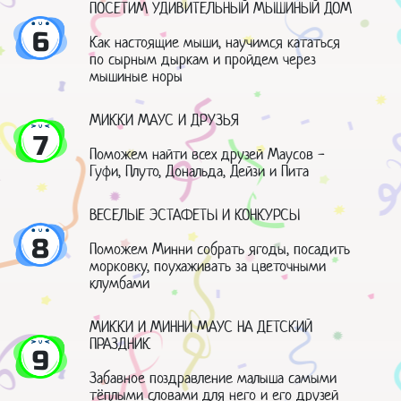
ПОСЕТИМ УДИВИТЕЛЬНЫЙ МЫШИНЫЙ ДОМ
6
Как настоящие мыши, научимся кататься
по сырным дыркам и пройдем через
мышиные норы
МИККИ МАУС И ДРУЗЬЯ
7
Поможем найти всех друзей Маусов -
Гуфи, Плуто, Дональда, Дейзи и Пита
ВЕСЕЛЫЕ ЭСТАФЕТЫ И КОНКУРСЫ
8
Поможем Минни собрать ягоды, посадить
морковку, поухаживать за цветочными
клумбами
МИККИ И МИННИ МАУС НА ДЕТСКИЙ
ПРАЗДНИК
9
Забавное поздравление малыша самыми
тёплыми словами для него и его друзей