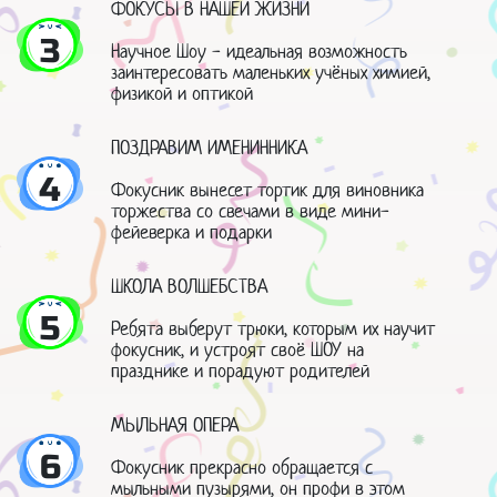
ФОКУСЫ В НАШЕЙ ЖИЗНИ
3
Научное Шоу - идеальная возможность
заинтересовать маленьких учёных химией,
физикой и оптикой
ПОЗДРАВИМ ИМЕНИННИКА
4
Фокусник вынесет тортик для виновника
торжества со свечами в виде мини-
фейеверка и подарки
ШКОЛА ВОЛШЕБСТВА
5
Ребята выберут трюки, которым их научит
фокусник, и устроят своё ШОУ на
празднике и порадуют родителей
МЫЛЬНАЯ ОПЕРА
6
Фокусник прекрасно обращается с
мыльными пузырями, он профи в этом