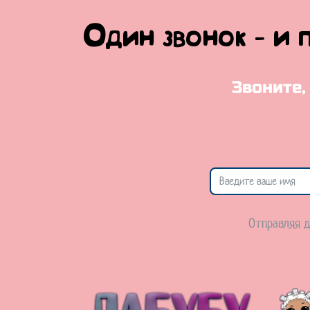
Один звонок - и 
Звоните,
Отправляя д