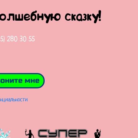
волшебную сказку!
65) 280 30 55
оните мне
нциальности