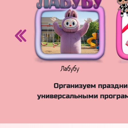
егурочка
Лабубу
Организуем праздник
универсальными програм