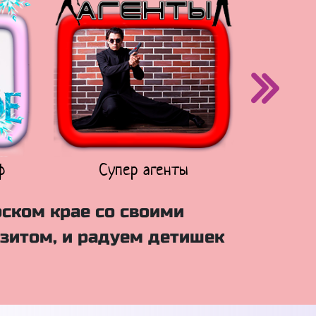
ф
Супер агенты
Щен
рском крае со своими
зитом, и радуем детишек