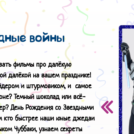
дные войны
вать фильмы про далёкую
кой далёкой на вашем празднике!
эйдером и штурмовиком, и самое
оне? Темный шоколад или всё-
дер? День Рождения со Звездными
им кто быстрее наши юные джедаи
ыком Чуббаки, узнаем секреты