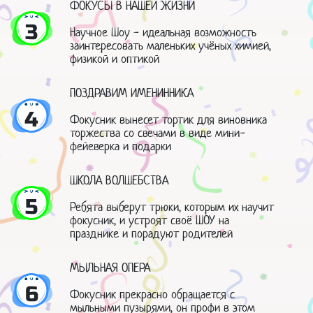
ФОКУСЫ В НАШЕЙ ЖИЗНИ
3
Научное Шоу - идеальная возможность
заинтересовать маленьких учёных химией,
физикой и оптикой
ПОЗДРАВИМ ИМЕНИННИКА
4
Фокусник вынесет тортик для виновника
торжества со свечами в виде мини-
фейеверка и подарки
ШКОЛА ВОЛШЕБСТВА
5
Ребята выберут трюки, которым их научит
фокусник, и устроят своё ШОУ на
празднике и порадуют родителей
МЫЛЬНАЯ ОПЕРА
6
Фокусник прекрасно обращается с
мыльными пузырями, он профи в этом