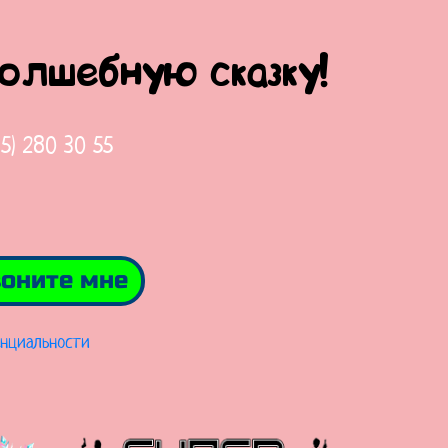
волшебную сказку!
65) 280 30 55
оните мне
нциальности