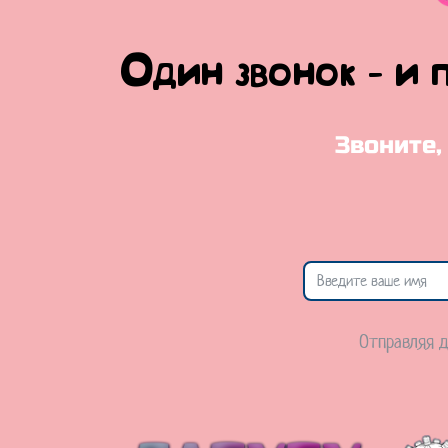
Один звонок - и 
Звоните,
Отправляя д