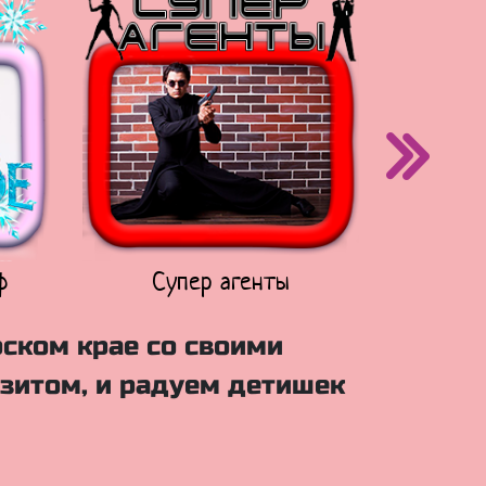
ф
Супер агенты
Щен
рском крае со своими
зитом, и радуем детишек