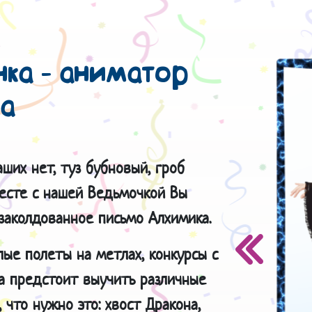
нка - аниматор
а
аших нет, туз бубновый, гроб
месте с нашей Ведьмочкой Вы
 заколдованное письмо Алхимика.
лые полеты на метлах, конкурсы с
а предстоит выучить различные
 что нужно это: хвост Дракона,