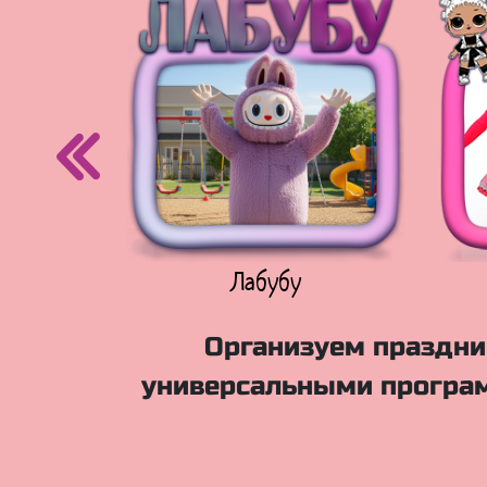
егурочка
Лабубу
Организуем праздник
универсальными програм