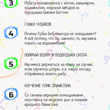
3
Ребята познакомятся с китом, кальмаром,
осьминогом, морской звёздой из
городишка Бикини Боттом
ГОНКИ ЧУДИКОВ
4
Почему Губка Боб никогда не опаздывает?
А всё потому, что он, наконец-то, научился
ездить на лодкомобиле!
ПОЙМАЙ ВОЛНУ И ПОДВОДНАЯ ОХОТА
5
Научимся держаться на плаву на случай,
если случится шторм, а в тихую погоду
отправимся ловить рыбу
ИЗУЧЕНИЕ УЛИК ПЛАНКТОНА
6
Со своими верными помощниками
опустимся на морское дно в поисках
вредного Планктона