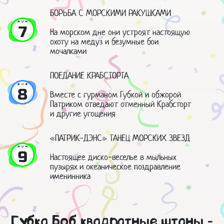
БОРЬБА С МОРСКИМИ РАКУШКАМИ
7
На морском дне они устроят настоящую
охоту на медуз и безумные бои
мочалками
ПОЕДАНИЕ КРАБСТОРТА
8
Вместе с гурманом Губкой и обжорой
Патриком отведают отменный Крабсторт
и другие угощения
«ПАТРИК-ДЭНС» ТАНЕЦ МОРСКИХ ЗВЕЗД
9
Настоящее диско-веселье в мыльных
пузырях и океаническое поздравление
именинника
Губка Боб квадратные штаны -