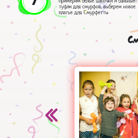
7
Примерим белые шапочки и бальные
туфли для смурфов, выберем новое
платье для Смурфетты
См