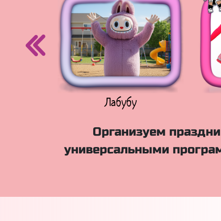
егурочка
Лабубу
Организуем праздник
универсальными програм