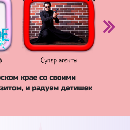
ф
Супер агенты
Щен
рском крае со своими
зитом, и радуем детишек