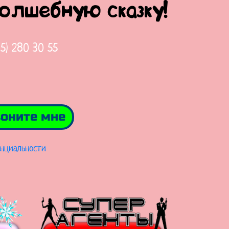
волшебную сказку!
65) 280 30 55
оните мне
нциальности