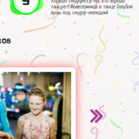
9
Хорошо смурфится тот, кто хорошо
танцует! Повеселимся в танце Голубой
луны под смурф-мелодии!
ков