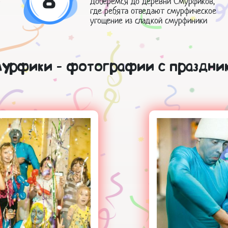
8
Доберемся до деревни Смурфиков,
где ребята отведают смурфическое
угощение из сладкой смурфиники
урфики - фотографии с праздни