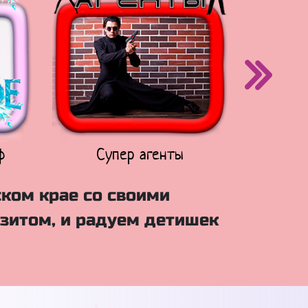
ф
Супер агенты
Щен
ском крае со своими
зитом, и радуем детишек