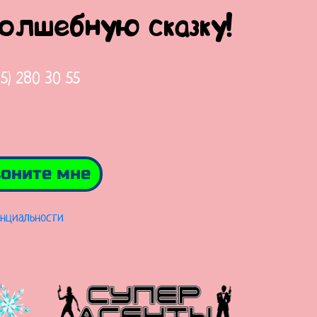
волшебную сказку!
65) 280 30 55
оните мне
нциальности