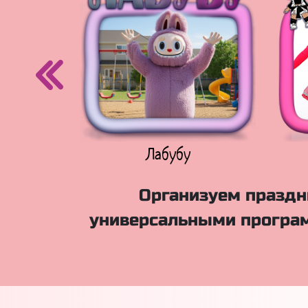
егурочка
Лабубу
Организуем праздни
универсальными програм