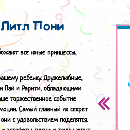
 Литл Пони
божают все юные принцессы,
Вашему ребенку. Дружелюбные,
ки Пай и Рарити, обладающими
аше торжественное событие
моции. Самый главный их секрет
 они с удовольствием поделятся.