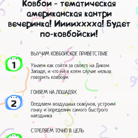
Ковбои - тематическая
американская кантри
вечеринка! Иииихххха! Будет
по-ковбойски!
ВЫУЧИМ КОВБОЙСКОЕ ПРИВЕТСТВИЕ
1
Узнаем как сойти за своего на Диком
Западе, и что ни в коем случае нельзя
говорить ковбоям
ГОНЯЕМ НА ЛОШАДЯХ
2
Оседлаем воздушных скакунов, устроим
гонку и определим самого быстрого
наездника
СТРЕЛЯЕМ ТОЧНО В ЦЕЛЬ