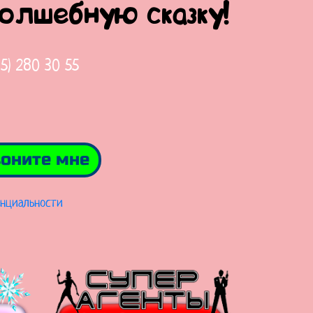
волшебную сказку!
65) 280 30 55
оните мне
нциальности