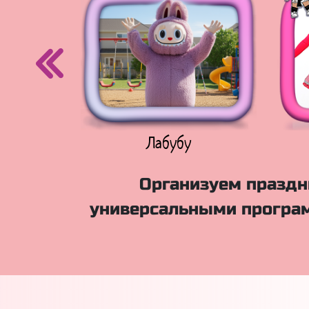
егурочка
Лабубу
Организуем праздни
универсальными програм