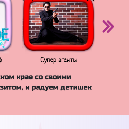
ф
Супер агенты
Щен
ском крае со своими
зитом, и радуем детишек