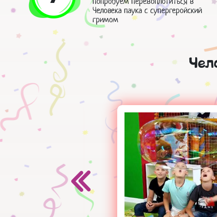
попробуем перевоплотиться в
Человека паука с супергеройский
гримом
Чел