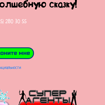
волшебную сказку!
65) 280 30 55
оните мне
нциальности