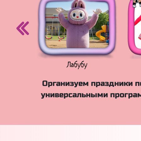
егурочка
Лабубу
Организуем праздники по
универсальными програм