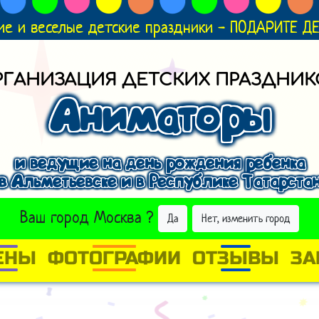
ие и веселые детские праздники - ПОДАРИТЕ 
РГАНИЗАЦИЯ ДЕТСКИХ ПРАЗДНИК
Аниматоры
и ведущие на день рождения ребенка
в Альметьевске и в Республике Татарста
ВЫБРАТЬ ДРУГОЙ ГОРОД
Ваш город
Москва
?
Да
Нет, изменить город
ЕНЫ
ФОТОГРАФИИ
ОТЗЫВЫ
ЗА