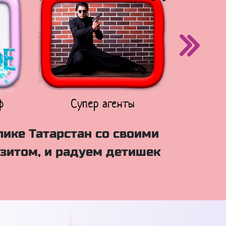
ф
Супер агенты
Щен
лике Татарстан со своими
зитом, и радуем детишек