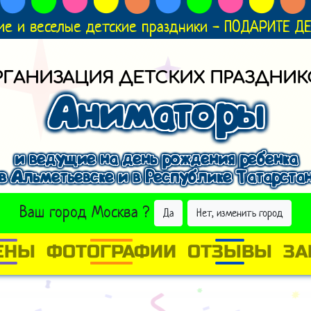
ие и веселые детские праздники - ПОДАРИТЕ 
РГАНИЗАЦИЯ ДЕТСКИХ ПРАЗДНИК
Аниматоры
и ведущие на день рождения ребенка
в Альметьевске и в Республике Татарста
ВЫБРАТЬ ДРУГОЙ ГОРОД
Ваш город
Москва
?
Да
Нет, изменить город
ЕНЫ
ФОТОГРАФИИ
ОТЗЫВЫ
ЗА