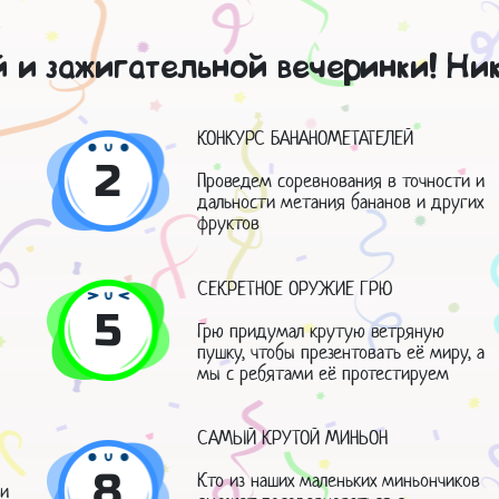
й и зажигательной вечеринки! Ник
КОНКУРС БАНАНОМЕТАТЕЛЕЙ
2
Проведем соревнования в точности и
дальности метания бананов и других
фруктов
СЕКРЕТНОЕ ОРУЖИЕ ГРЮ
5
Грю придумал крутую ветряную
пушку, чтобы презентовать её миру, а
мы с ребятами её протестируем
САМЫЙ КРУТОЙ МИНЬОН
8
Кто из наших маленьких миньончиков
ши