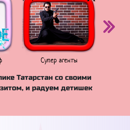
ф
Супер агенты
Щен
лике Татарстан со своими
зитом, и радуем детишек