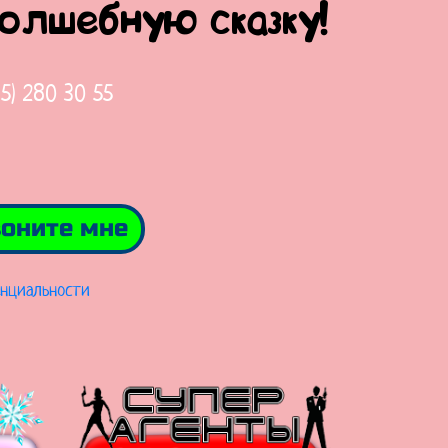
волшебную сказку!
65) 280 30 55
оните мне
нциальности