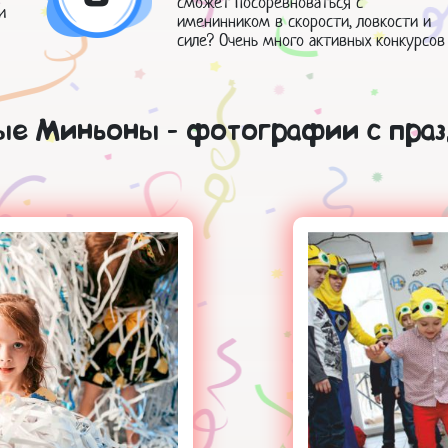
сможет посоревноваться с
и
именинником в скорости, ловкости и
силе? Очень много активных конкурсов
ые Миньоны - фотографии с праз