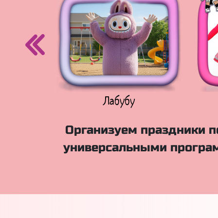
егурочка
Лабубу
Организуем праздники по
универсальными програм