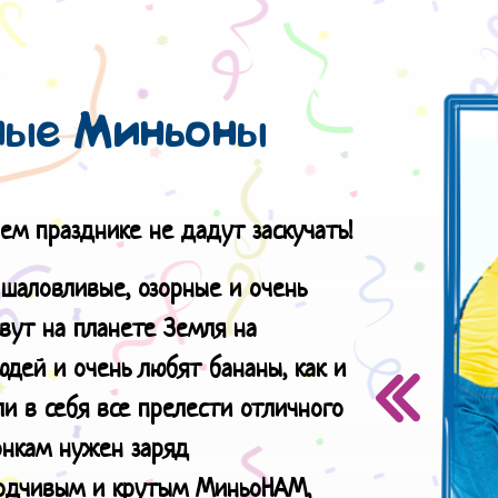
ные Миньоны
ем празднике не дадут заскучать!
шаловливые, озорные и очень
вут на планете Земля на
дей и очень любят бананы, как и
ли в себя все прелести отличного
онкам нужен заряд
ходчивым и крутым МиньоНАМ,