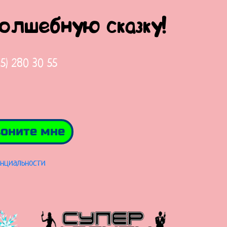
волшебную сказку!
65) 280 30 55
оните мне
нциальности