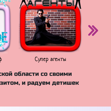
ф
Супер агенты
Щен
ской области со своими
зитом, и радуем детишек