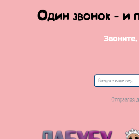
Один звонок - и 
Звоните,
Отправляя д