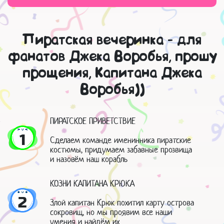
Пиратская вечеринка - для
фанатов Джека Воробья, прошу
прощения, Капитана Джека
Воробья))
ПИРАТСКОЕ ПРИВЕТСТВИЕ
1
Сделаем команде именинника пиратские
костюмы, придумаем забавные прозвища
и назовём наш корабль
КОЗНИ КАПИТАНА КРЮКА
2
Злой капитан Крюк похитил карту острова
сокровищ, но мы проявим все наши
умения и найдём их