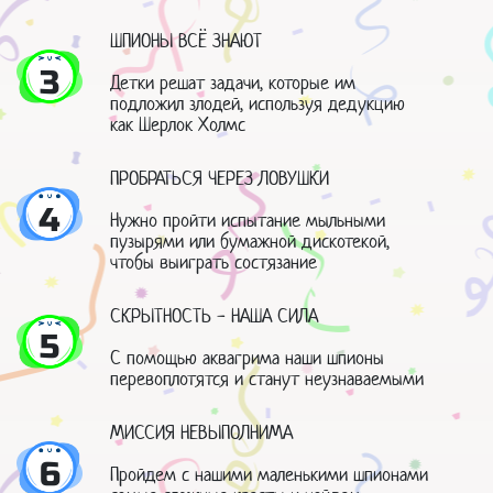
ШПИОНЫ ВСЁ ЗНАЮТ
3
Детки решат задачи, которые им
подложил злодей, используя дедукцию
как Шерлок Холмс
ПРОБРАТЬСЯ ЧЕРЕЗ ЛОВУШКИ
4
Нужно пройти испытание мыльными
пузырями или бумажной дискотекой,
чтобы выиграть состязание
СКРЫТНОСТЬ - НАША СИЛА
5
С помощью аквагрима наши шпионы
перевоплотятся и станут неузнаваемыми
МИССИЯ НЕВЫПОЛНИМА
6
Пройдем с нашими маленькими шпионами