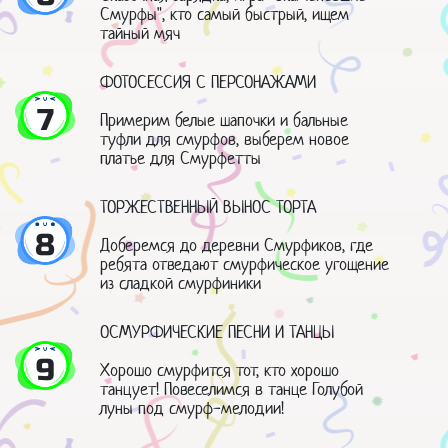
Смурфы", кто самый быстрый, ищем
тайный мяч
ФОТОСЕССИЯ С ПЕРСОНАЖАМИ
7
Примерим белые шапочки и бальные
туфли для смурфов, выберем новое
платье для Смурфетты
ТОРЖЕСТВЕННЫЙ ВЫНОС ТОРТА
8
Доберемся до деревни Смурфиков, где
ребята отведают смурфическое угощение
из сладкой смурфиники
ОСМУРФИЧЕСКИЕ ПЕСНИ И ТАНЦЫ
9
Хорошо смурфится тот, кто хорошо
танцует! Повеселимся в танце Голубой
луны под смурф-мелодии!