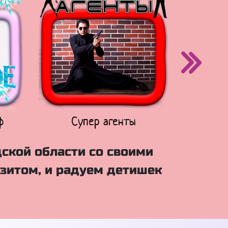
ф
Супер агенты
Щен
ской области со своими
зитом, и радуем детишек