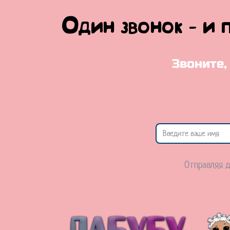
Один звонок - и 
Звоните,
Отправляя д