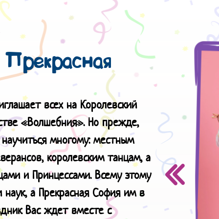
 Прекрасная
иглашает всех на Королевский
встве «Волшебния». Но прежде,
 научиться многому: местным
верансов, королевским танцам, а
цами и Принцессами. Всему этому
 наук, а Прекрасная София им в
здник Вас ждет вместе с