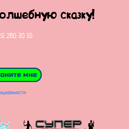
волшебную сказку!
65) 280 30 55
оните мне
нциальности