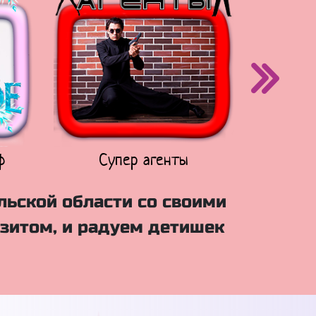
ф
Супер агенты
Щен
льской области со своими
зитом, и радуем детишек