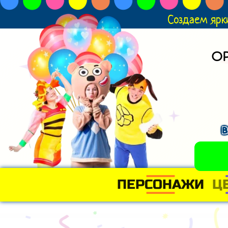
Создаем ярк
О
в
ПЕРСОНАЖИ
Ц