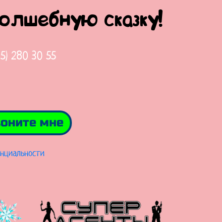
волшебную сказку!
65) 280 30 55
оните мне
нциальности