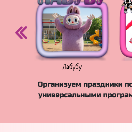
егурочка
Лабубу
Организуем праздники по
универсальными програм