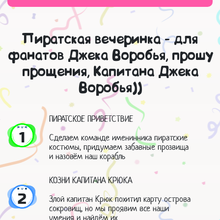
Пиратская вечеринка - для
фанатов Джека Воробья, прошу
прощения, Капитана Джека
Воробья))
ПИРАТСКОЕ ПРИВЕТСТВИЕ
1
Сделаем команде именинника пиратские
костюмы, придумаем забавные прозвища
и назовём наш корабль
КОЗНИ КАПИТАНА КРЮКА
2
Злой капитан Крюк похитил карту острова
сокровищ, но мы проявим все наши
умения и найдём их