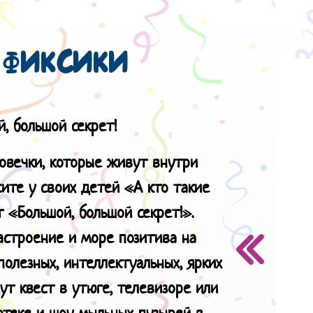
ФИКСИКИ
й, большой секрет!
овечки, которые живут внутри
сите у своих детей «А кто такие
 «Большой, большой секрет!».
астроение и море позитива на
олезных, интеллектуальных, ярких
ут квест в утюге, телевизоре или
отеке и шоу мыльных пузырей в