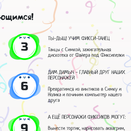
ающимся!
ТЫ-ДЫЩ! УЧИМ ФИКСИ-ТАНЕЦ
3
Танцы с Симкой, зажигательная
дискотека от Файера под Фиксипелки
ДИМ ДИМЫЧ - ГЛАВНЫЙ ДРУГ НАШИХ
ПЕРСОНАЖЕЙ
6
Превратимся из винтиков в Симку и
Нолика и починим компьютер нашего
друга
А ЕЩЁ ПЕРСОНАЖИ ФИКСИКОВ МОГУТ:
9
Вынести тортик, нарисовать аквагрим,