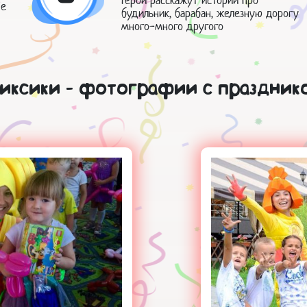
ые
будильник, барабан, железную дорогу
много-много другого
иксики - фотографии с праздник