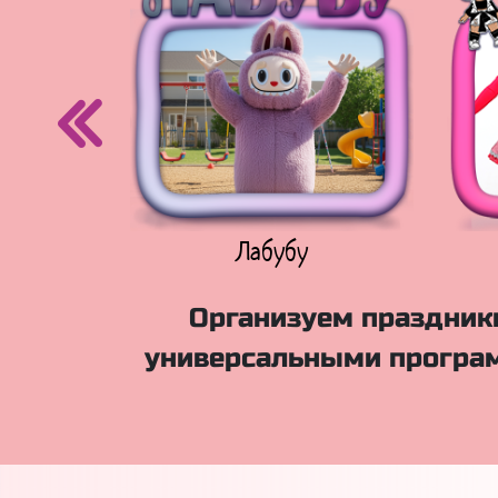
егурочка
Лабубу
Организуем праздники
универсальными програм