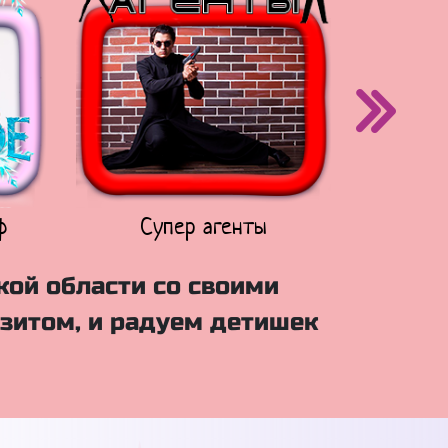
ф
Супер агенты
Щен
кой области со своими
зитом, и радуем детишек