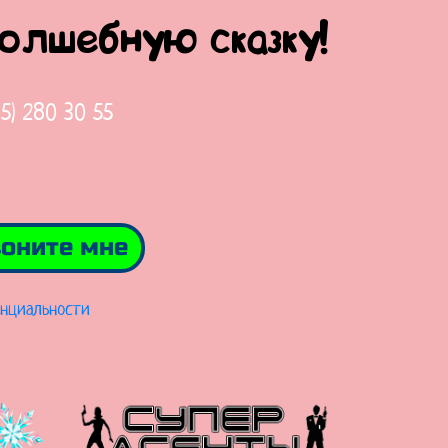
волшебную сказку!
65) 280 30 55
оните мне
нциальности