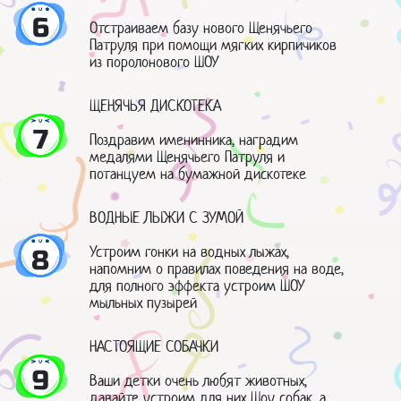
6
Отстраиваем базу нового Щенячьего
Патруля при помощи мягких кирпичиков
из поролонового ШОУ
ЩЕНЯЧЬЯ ДИСКОТЕКА
7
Поздравим именинника, наградим
медалями Щенячьего Патруля и
потанцуем на бумажной дискотеке
ВОДНЫЕ ЛЫЖИ С ЗУМОЙ
Устроим гонки на водных лыжах,
8
напомним о правилах поведения на воде,
для полного эффекта устроим ШОУ
мыльных пузырей
НАСТОЯЩИЕ СОБАЧКИ
9
Ваши детки очень любят животных,
давайте устроим для них Шоу собак, а