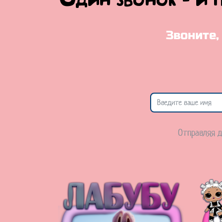
Один звонок - и 
Звоните,
Отправляя д