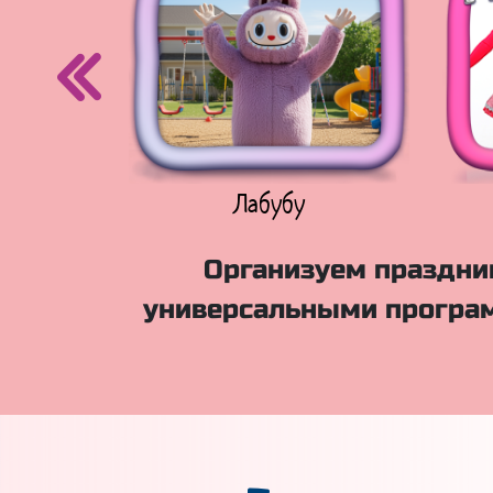
егурочка
Лабубу
Организуем праздник
универсальными програм