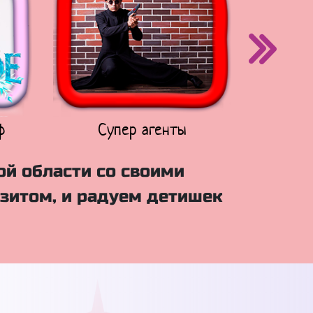
ф
Супер агенты
Щен
ой области со своими
зитом, и радуем детишек