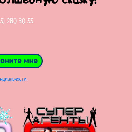
волшебную сказку!
65) 280 30 55
оните мне
нциальности