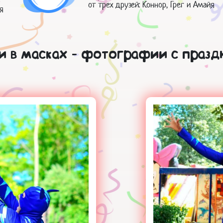
от трех друзей: Коннор, Грег и Амайя
я
и в масках - фотографии с празд