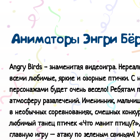
Аниматоры Энгри Бёр
Angry Birds - знаменитая видеоигра. Нереал
всеми любимые, яркие и озорные птички. С
персонажами будет очень весело! Ребятам п
атмосферу развлечений. Именинник, мальчиш
в необычных соревнованиях, смешных конкур
любимый танец птичек «Что манит птицу?», 
главную игру – атаку по зеленым свиньям! У