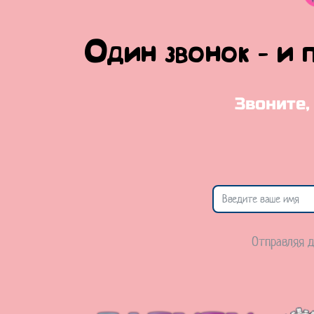
Один звонок - и 
Звоните,
Отправляя д