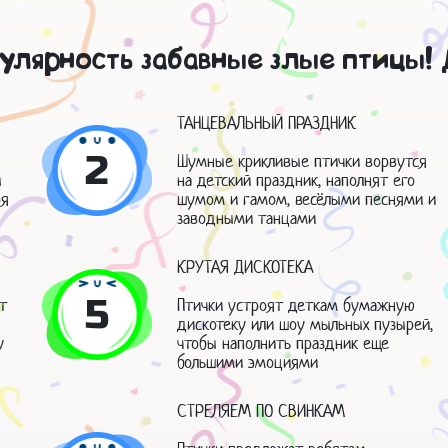
пулярность забавные злые птицы!
ТАНЦЕВАЛЬНЫЙ ПРАЗДНИК
2
Шумные крикливые птички ворвутся
ы
на детский праздник, наполнят его
ря
шумом и гамом, весёлыми песнями и
заводными танцами
В
КРУТАЯ ДИСКОТЕКА
5
т
Птички устроят деткам бумажную
дискотеку или шоу мыльных пузырей,
у
чтобы наполнить праздник еще
большими эмоциями
СТРЕЛЯЕМ ПО СВИНКАМ