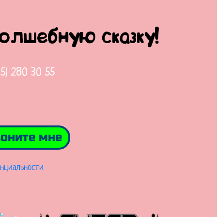
волшебную сказку!
65) 280 30 55
оните мне
нциальности