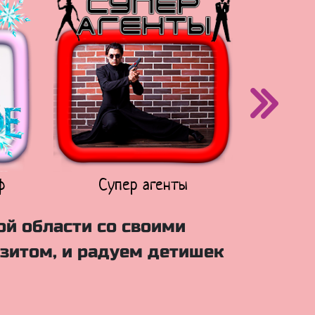
ф
Супер агенты
Щен
ой области со своими
зитом, и радуем детишек