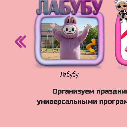
егурочка
Лабубу
Организуем праздник
универсальными програм