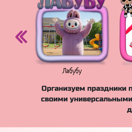
егурочка
Лабубу
Организуем праздники п
своими универсальными
д