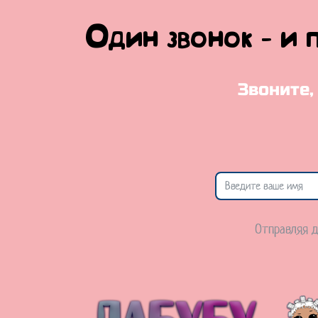
Один звонок - и 
Звоните,
Отправляя д