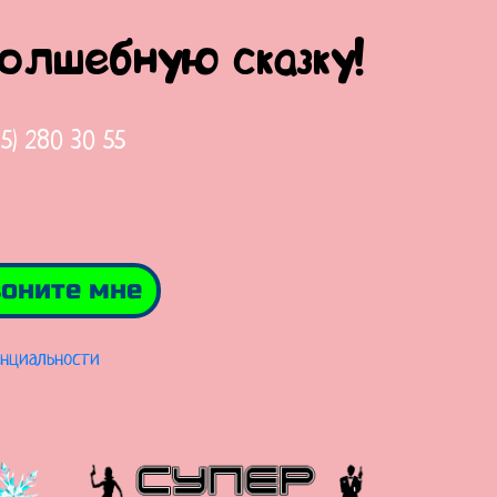
волшебную сказку!
65) 280 30 55
оните мне
нциальности