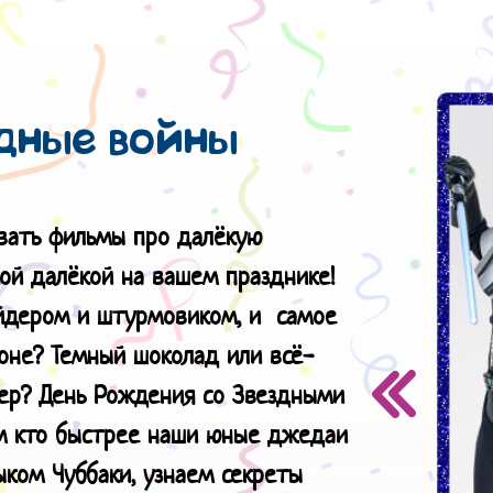
дные войны
вать фильмы про далёкую
кой далёкой на вашем празднике!
эйдером и штурмовиком, и самое
оне? Темный шоколад или всё-
дер? День Рождения со Звездными
им кто быстрее наши юные джедаи
ыком Чуббаки, узнаем секреты