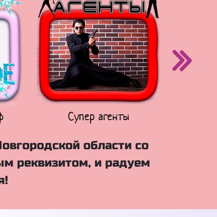
ф
Супер агенты
Щен
Новгородской области со
м реквизитом, и радуем
я!