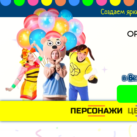
Создаем ярк
О
в В
ПЕРСОНАЖИ
Ц