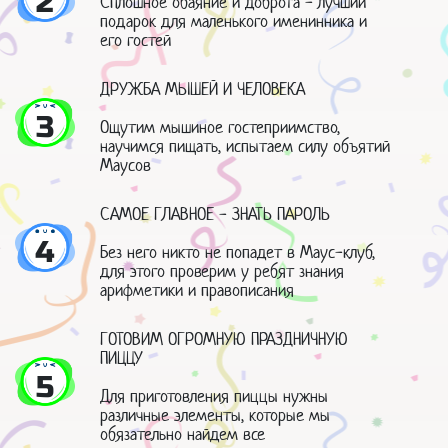
2
Сплошное обаяние и доброта - лучший
подарок для маленького именинника и
его гостей
ДРУЖБА МЫШЕЙ И ЧЕЛОВЕКА
3
Ощутим мышиное гостеприимство,
научимся пищать, испытаем силу объятий
Маусов
САМОЕ ГЛАВНОЕ - ЗНАТЬ ПАРОЛЬ
4
Без него никто не попадет в Маус-клуб,
для этого проверим у ребят знания
арифметики и правописания
ГОТОВИМ ОГРОМНУЮ ПРАЗДНИЧНУЮ
ПИЦЦУ
5
Для приготовления пиццы нужны
различные элементы, которые мы
обязательно найдем все