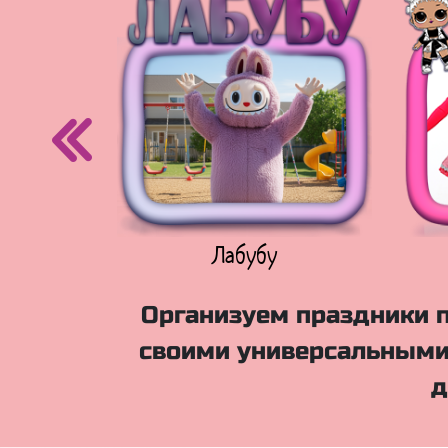
егурочка
Лабубу
Организуем праздники п
своими универсальными
д