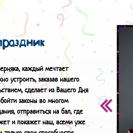
праздник
верняка, каждый мечтает
но устроить, заказав нашего
ьствием, сделает из Вашего Дня
обойти законы во многом
ания, отправиться на бал, где
ажет и покажет наш, всеми уже
 только свои способности: