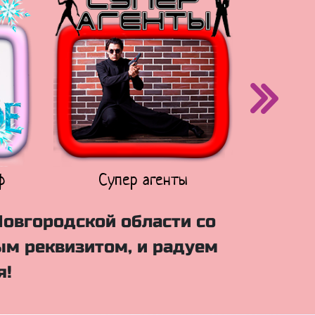
ф
Супер агенты
Щен
Новгородской области со
м реквизитом, и радуем
я!