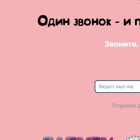
Один звонок - и 
Звоните,
Отправляя д