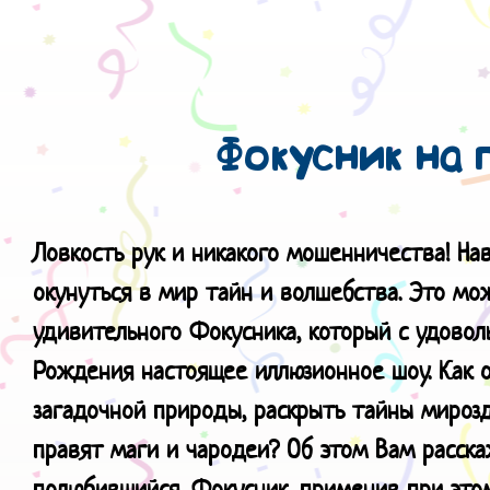
Фокусник на 
Ловкость рук и никакого мошенничества!
На
окунуться в мир тайн и волшебства. Это мож
удивительного Фокусника, который с удовол
Рождения настоящее иллюзионное шоу. Как 
загадочной природы, раскрыть тайны мирозд
правят маги и чародеи? Об этом Вам расск
полюбившийся, Фокусник, применив при этом