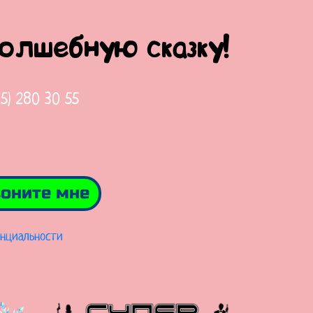
волшебную сказку!
65) 280 30 55
оните мне
нциальности