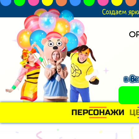
Создаем ярк
О
в В
ПЕРСОНАЖИ
Ц