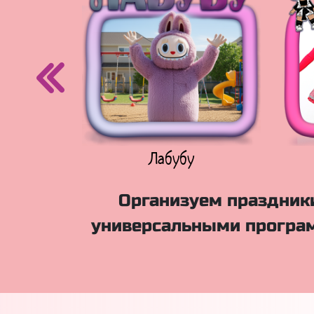
егурочка
Лабубу
Организуем праздники
универсальными програм