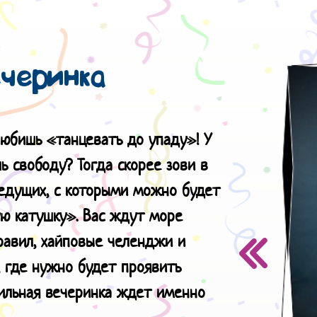
ечеринка
любишь «танцевать до упаду»! У
ь свободу? Тогда скорее зови в
ведущих, с которыми можно будет
ую катушку». Вас ждут море
равил, хайповые челенджи и
, где нужно будет проявить
тильная вечеринка ждет именно