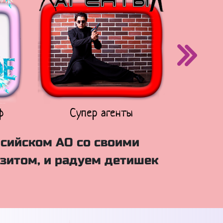
ф
Супер агенты
Щен
нсийском АО со своими
зитом, и радуем детишек