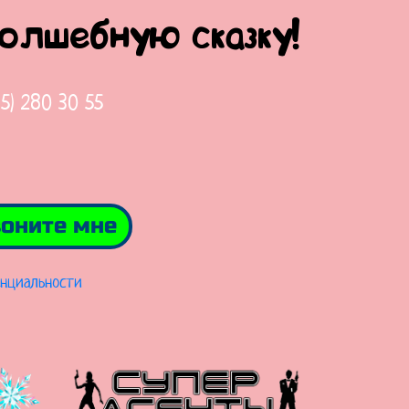
волшебную сказку!
65) 280 30 55
оните мне
нциальности