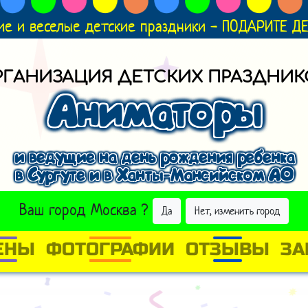
ие и веселые детские праздники - ПОДАРИТЕ 
РГАНИЗАЦИЯ ДЕТСКИХ ПРАЗДНИК
Аниматоры
и ведущие на день рождения ребенка
в Сургуте и в Ханты-Мансийском АО
ВЫБРАТЬ ДРУГОЙ ГОРОД
Ваш город
Москва
?
Да
Нет, изменить город
ЕНЫ
ФОТОГРАФИИ
ОТЗЫВЫ
ЗА