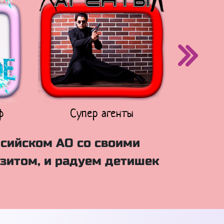
ф
Супер агенты
Щен
нсийском АО со своими
зитом, и радуем детишек