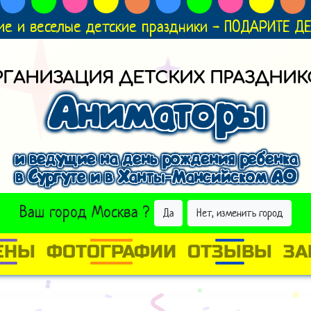
ие и веселые детские праздники - ПОДАРИТЕ 
РГАНИЗАЦИЯ ДЕТСКИХ ПРАЗДНИК
Аниматоры
и ведущие на день рождения ребенка
в Сургуте и в Ханты-Мансийском АО
ВЫБРАТЬ ДРУГОЙ ГОРОД
Ваш город
Москва
?
Да
Нет, изменить город
ЕНЫ
ФОТОГРАФИИ
ОТЗЫВЫ
ЗА