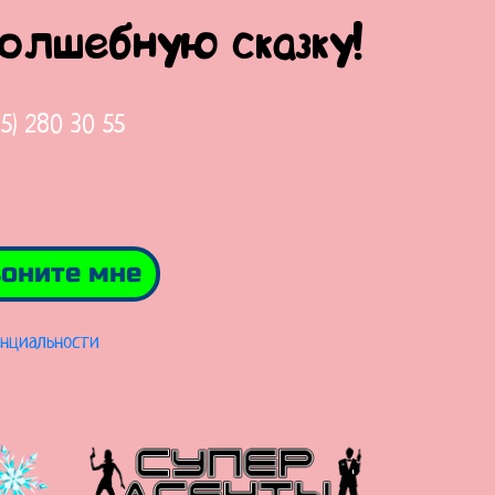
волшебную сказку!
65) 280 30 55
оните мне
нциальности