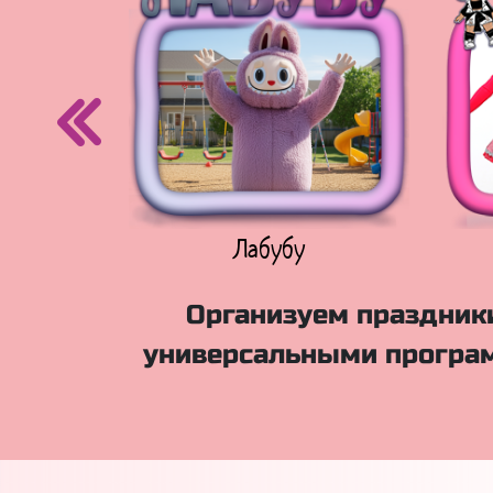
егурочка
Лабубу
Организуем праздники
универсальными програм