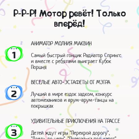
Р-Р-Р! Мотор ревёт! Только
вперёд!
АНИМАТОР МОЛНИЯ МАКВИН
1
Самый быстрый гонщик Радиатор Спрингс
и вместе с ребятами выиграет Кубок
Поршня
ВЕСЕЛЫЕ АВТО-ЭСТАФЕТЫ ОТ МЭТРА
2
Лучший в мире ездок задком, конкурс
автомехаников и врум-врум-танцы на
покрышках
УДИВИТЕЛЬНЫЕ ПРИКЛЮЧЕНИЯ НА ТРАССЕ
3
Детей ждут игры "Перекрой дорогу",
"Доедь до цели", "Полезай-ка под капот",