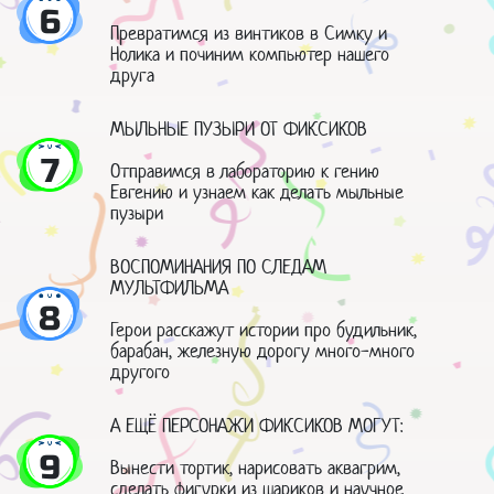
6
Превратимся из винтиков в Симку и
Нолика и починим компьютер нашего
друга
МЫЛЬНЫЕ ПУЗЫРИ ОТ ФИКСИКОВ
7
Отправимся в лабораторию к гению
Евгению и узнаем как делать мыльные
пузыри
ВОСПОМИНАНИЯ ПО СЛЕДАМ
МУЛЬТФИЛЬМА
8
Герои расскажут истории про будильник,
барабан, железную дорогу много-много
другого
А ЕЩЁ ПЕРСОНАЖИ ФИКСИКОВ МОГУТ:
9
Вынести тортик, нарисовать аквагрим,
сделать фигурки из шариков и научное