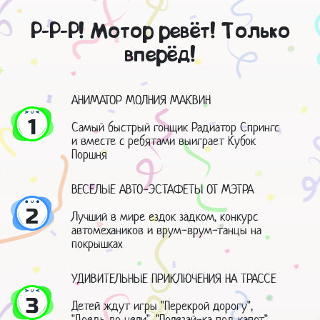
Р-Р-Р! Мотор ревёт! Только
вперёд!
АНИМАТОР МОЛНИЯ МАКВИН
1
Самый быстрый гонщик Радиатор Спрингс
и вместе с ребятами выиграет Кубок
Поршня
ВЕСЕЛЫЕ АВТО-ЭСТАФЕТЫ ОТ МЭТРА
2
Лучший в мире ездок задком, конкурс
автомехаников и врум-врум-танцы на
покрышках
УДИВИТЕЛЬНЫЕ ПРИКЛЮЧЕНИЯ НА ТРАССЕ
3
Детей ждут игры "Перекрой дорогу",
"Доедь до цели", "Полезай-ка под капот",