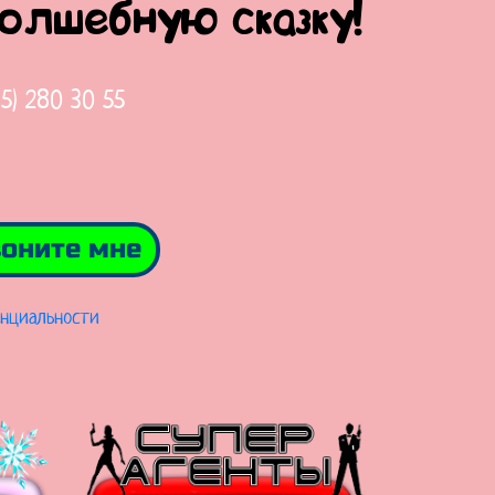
волшебную сказку!
65) 280 30 55
оните мне
нциальности