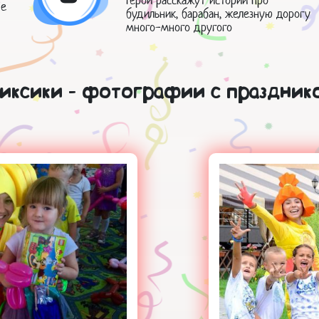
ые
будильник, барабан, железную дорогу
много-много другого
иксики - фотографии с праздник