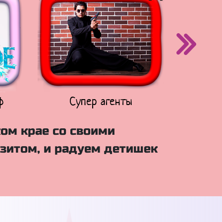
ф
Супер агенты
Щен
ком крае со своими
зитом, и радуем детишек