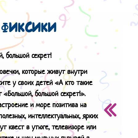
ФИКСИКИ
й, большой секрет!
овечки, которые живут внутри
сите у своих детей «А кто такие
 «Большой, большой секрет!».
астроение и море позитива на
олезных, интеллектуальных, ярких
ут квест в утюге, телевизоре или
отеке и шоу мыльных пузырей в