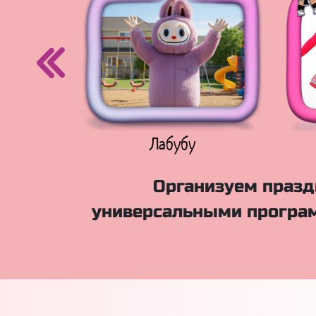
егурочка
Лабубу
Организуем праздн
универсальными програм