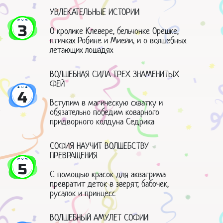
УВЛЕКАТЕЛЬНЫЕ ИСТОРИИ
3
О кролике Клевере, бельчонке Орешке,
птичках Робине и Миейи, и о волшебных
летающих лошадях
ВОЛШЕБНАЯ СИЛА ТРЕХ ЗНАМЕНИТЫХ
ФЕЙ
4
Вступим в магическую схватку и
обязательно победим коварного
придворного колдуна Седрика
СОФИЯ НАУЧИТ ВОЛШЕБСТВУ
ПРЕВРАЩЕНИЯ
5
С помощью красок для аквагрима
превратит деток в зверят, бабочек,
русалок и принцесс
ВОЛШЕБНЫЙ АМУЛЕТ СОФИИ