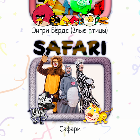
Энгри Бёрдс (Злые птицы)
Сафари