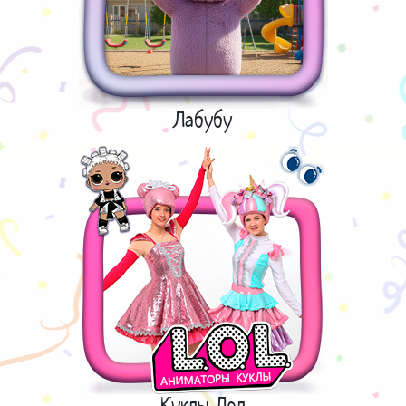
Лабубу
Куклы Лол