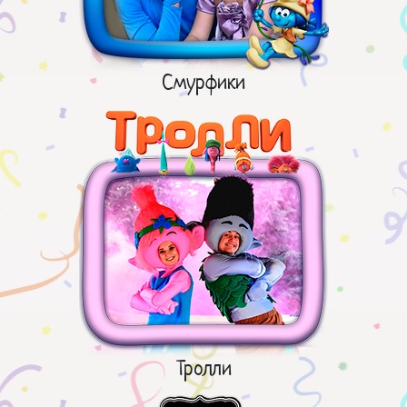
Смурфики
Тролли