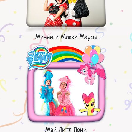
Минни и Микки Маусы
Май Литл Пони