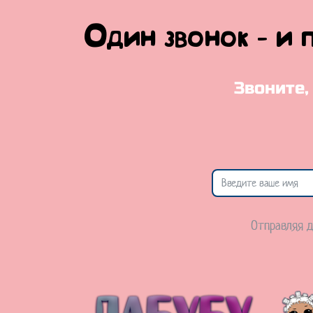
Один звонок - и 
Звоните,
Отправляя д