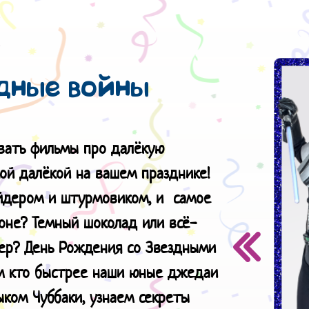
дные войны
вать фильмы про далёкую
кой далёкой на вашем празднике!
эйдером и штурмовиком, и самое
оне? Темный шоколад или всё-
дер? День Рождения со Звездными
им кто быстрее наши юные джедаи
ыком Чуббаки, узнаем секреты