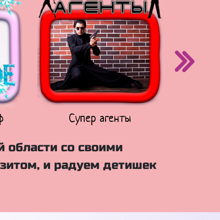
ф
Супер агенты
Щен
й области со своими
зитом, и радуем детишек