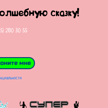
волшебную сказку!
65) 280 30 55
оните мне
нциальности