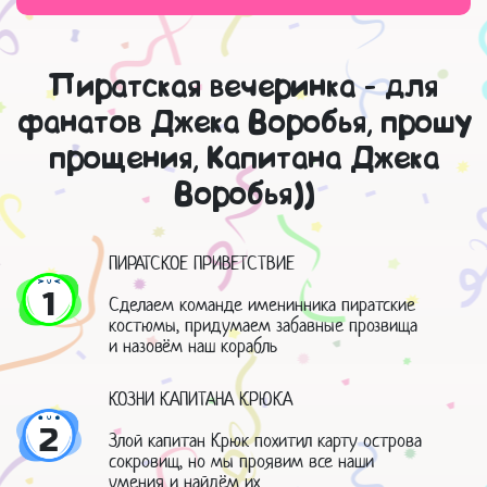
Пиратская вечеринка - для
фанатов Джека Воробья, прошу
прощения, Капитана Джека
Воробья))
ПИРАТСКОЕ ПРИВЕТСТВИЕ
1
Сделаем команде именинника пиратские
костюмы, придумаем забавные прозвища
и назовём наш корабль
КОЗНИ КАПИТАНА КРЮКА
2
Злой капитан Крюк похитил карту острова
сокровищ, но мы проявим все наши
умения и найдём их