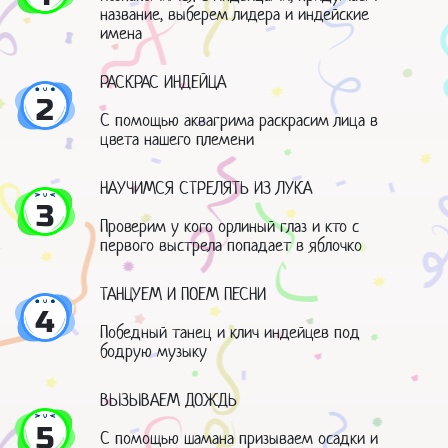
название, выберем лидера и индейские
имена
РАСКРАС ИНДЕЙЦА
2
С помощью аквагрима раскрасим лица в
цвета нашего племени
НАУЧИМСЯ СТРЕЛЯТЬ ИЗ ЛУКА
3
Проверим у кого орлиный глаз и кто с
первого выстрела попадает в яблочко
ТАНЦУЕМ И ПОЕМ ПЕСНИ
4
Победный танец и клич индейцев под
бодрую музыку
ВЫЗЫВАЕМ ДОЖДЬ
5
С помощью шамана призываем осадки и