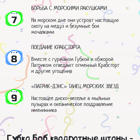
БОРЬБА С МОРСКИМИ РАКУШКАМИ
7
На морском дне они устроят настоящую
охоту на медуз и безумные бои
мочалками
ПОЕДАНИЕ КРАБСТОРТА
8
Вместе с гурманом Губкой и обжорой
Патриком отведают отменный Крабсторт
и другие угощения
«ПАТРИК-ДЭНС» ТАНЕЦ МОРСКИХ ЗВЕЗД
9
Настоящее диско-веселье в мыльных
пузырях и океаническое поздравление
именинника
Губка Боб квадратные штаны -