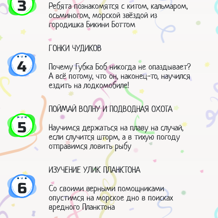
3
Ребята познакомятся с китом, кальмаром,
осьминогом, морской звёздой из
городишка Бикини Боттом
ГОНКИ ЧУДИКОВ
4
Почему Губка Боб никогда не опаздывает?
А всё потому, что он, наконец-то, научился
ездить на лодкомобиле!
ПОЙМАЙ ВОЛНУ И ПОДВОДНАЯ ОХОТА
5
Научимся держаться на плаву на случай,
если случится шторм, а в тихую погоду
отправимся ловить рыбу
ИЗУЧЕНИЕ УЛИК ПЛАНКТОНА
6
Со своими верными помощниками
опустимся на морское дно в поисках
вредного Планктона