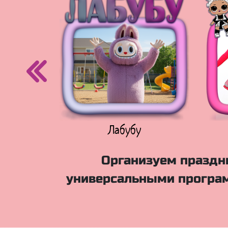
егурочка
Лабубу
Организуем праздни
универсальными програм