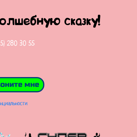
волшебную сказку!
65) 280 30 55
оните мне
нциальности