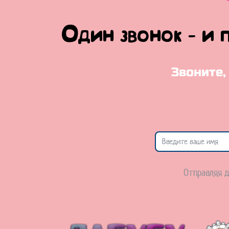
Один звонок - и 
Звоните,
Отправляя д