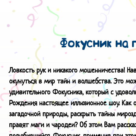
Фокусник на 
Ловкость рук и никакого мошенничества!
На
окунуться в мир тайн и волшебства. Это мож
удивительного Фокусника, который с удовол
Рождения настоящее иллюзионное шоу. Как 
загадочной природы, раскрыть тайны мирозд
правят маги и чародеи? Об этом Вам расск
полюбившийся, Фокусник, применив при этом