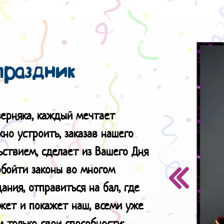
праздник
верняка, каждый мечтает
но устроить, заказав нашего
ьствием, сделает из Вашего Дня
обойти законы во многом
ания, отправиться на бал, где
ажет и покажет наш, всеми уже
 только свои способности: