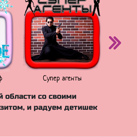
ф
Супер агенты
Щен
й области со своими
зитом, и радуем детишек