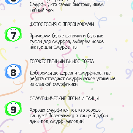
Смурфы", кто самый быстрый, ищем
тайный мяч
ФОТОСЕССИЯ С ПЕРСОНАЖАМИ
7
Примерим белые шапочки и бальные
туфли для смурфов, выберем новое
платье для Смурфетты
ТОРЖЕСТВЕННЫЙ ВЫНОС ТОРТА
8
Доберемся до деревни Смурфиков, где
ребята отведают смурфическое угощение
из сладкой смурфиники
ОСМУРФИЧЕСКИЕ ПЕСНИ И ТАНЦЫ
9
Хорошо смурфится тот, кто хорошо
танцует! Повеселимся в танце Голубой
луны под смурф-мелодии!