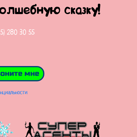
волшебную сказку!
65) 280 30 55
оните мне
нциальности