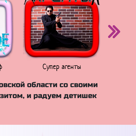
ф
Супер агенты
Щен
овской области со своими
зитом, и радуем детишек