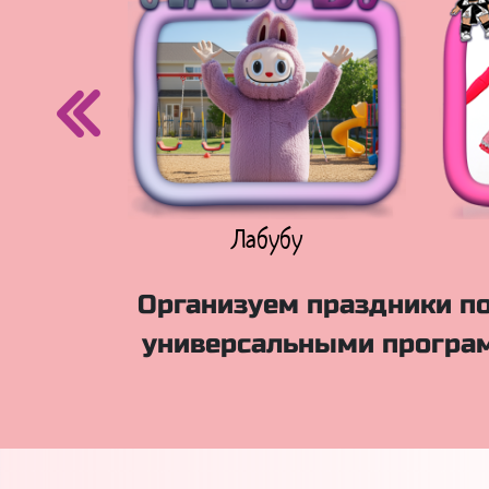
егурочка
Лабубу
Организуем праздники по
универсальными програм