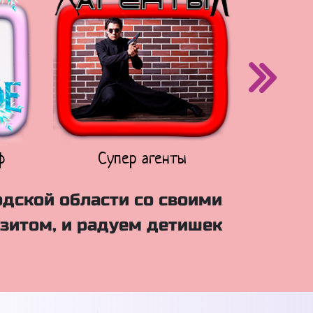
ф
Супер агенты
Щен
дской области со своими
зитом, и радуем детишек