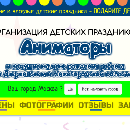
ие и веселые детские праздники - ПОДАРИТЕ 
РГАНИЗАЦИЯ ДЕТСКИХ ПРАЗДНИК
Аниматоры
и ведущие на день рождения ребенка
в Дзержинске и в Нижегородской област
ВЫБРАТЬ ДРУГОЙ ГОРОД
Ваш город
Москва
?
Да
Нет, изменить город
ЕНЫ
ФОТОГРАФИИ
ОТЗЫВЫ
ЗА