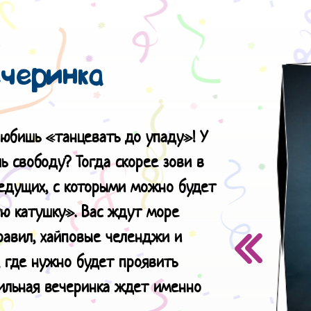
ечеринка
любишь «танцевать до упаду»! У
ь свободу? Тогда скорее зови в
ведущих, с которыми можно будет
ую катушку». Вас ждут море
равил, хайповые челенджи и
, где нужно будет проявить
тильная вечеринка ждет именно