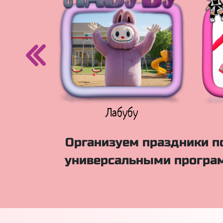
егурочка
Лабубу
Организуем праздники п
универсальными програм