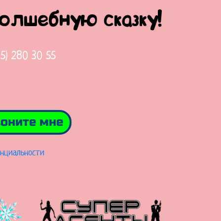
волшебную сказку!
65) 280 30 55
оните мне
нциальности