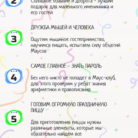
2
Сплошное обаяние и доброта - лучший
подарок для маленького именинника и
его гостей
ДРУЖБА МЫШЕЙ И ЧЕЛОВЕКА
3
Ощутим мышиное гостеприимство,
научимся пищать, испытаем силу объятий
Маусов
САМОЕ ГЛАВНОЕ - ЗНАТЬ ПАРОЛЬ
4
Без него никто не попадет в Маус-клуб,
для этого проверим у ребят знания
арифметики и правописания
ГОТОВИМ ОГРОМНУЮ ПРАЗДНИЧНУЮ
ПИЦЦУ
5
Для приготовления пиццы нужны
различные элементы, которые мы
обязательно найдем все