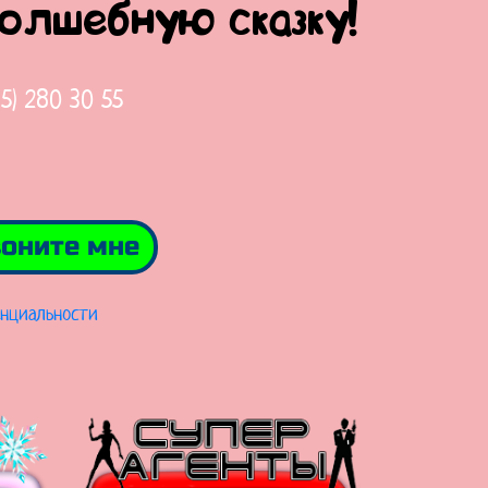
волшебную сказку!
65) 280 30 55
оните мне
нциальности