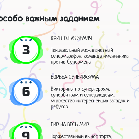
 особо важным заданием
КРИПТОН VS ЗЕМЛЯ
3
Танцевальный межпланетный
супермарафон, команда именинника
против Супермена
БОРЬБА СУПЕРРАЗУМА
6
Викторины по супергероям,
супербитвам и суперзлодеям,
множество интереснейших загадок и
ребусов
ПИР НА ВЕСЬ МИР
9
Торжественный вынос торта,