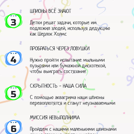
ШПИОНЫ ВСЁ ЗНАЮТ
3
Детки решат задачи, которые им
подложил злодей, используя дедукцию
как Шерлок Холмс
ПРОБРАТЬСЯ ЧЕРЕЗ ЛОВУШКИ
4
Нужно пройти испытание мыльными
пузырями или бумажной дискотекой,
чтобы выиграть состязание
СКРЫТНОСТЬ - НАША СИЛА
5
С помощью аквагрима наши шпионы
перевоплотятся и станут неузнаваемыми
МИССИЯ НЕВЫПОЛНИМА
6
Пройдем с нашими маленькими шпионами