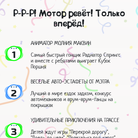
Р-Р-Р! Мотор ревёт! Только
вперёд!
АНИМАТОР МОЛНИЯ МАКВИН
1
Самый быстрый гонщик Радиатор Спрингс
и вместе с ребятами выиграет Кубок
Поршня
ВЕСЕЛЫЕ АВТО-ЭСТАФЕТЫ ОТ МЭТРА
2
Лучший в мире ездок задком, конкурс
автомехаников и врум-врум-танцы на
покрышках
УДИВИТЕЛЬНЫЕ ПРИКЛЮЧЕНИЯ НА ТРАССЕ
3
Детей ждут игры "Перекрой дорогу",
"Доедь до цели", "Полезай-ка под капот",