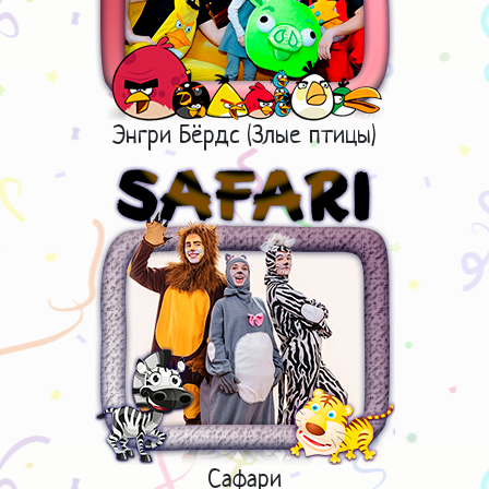
Энгри Бёрдс (Злые птицы)
Сафари