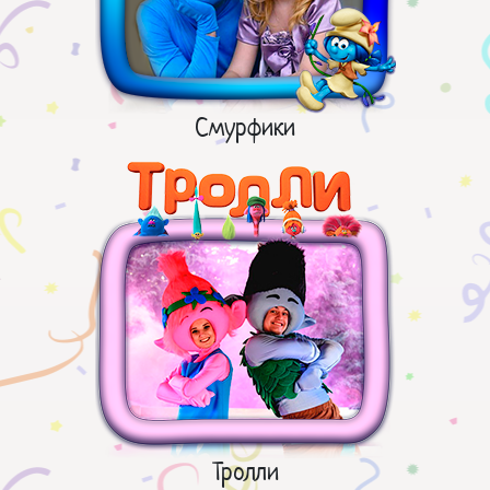
Смурфики
Тролли